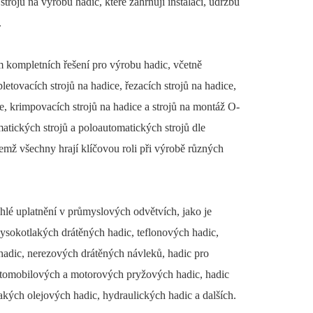
 strojů na výrobu hadic, které zahrnují instalaci, údržbu
.
m kompletních řešení pro výrobu hadic, včetně
pletovacích strojů na hadice, řezacích strojů na hadice,
e, krimpovacích strojů na hadice a strojů na montáž O-
atických strojů a poloautomatických strojů dle
mž všechny hrají klíčovou roli při výrobě různých
áhlé uplatnění v průmyslových odvětvích, jako je
vysokotlakých drátěných hadic, teflonových hadic,
adic, nerezových drátěných návleků, hadic pro
utomobilových a motorových pryžových hadic, hadic
akých olejových hadic, hydraulických hadic a dalších.