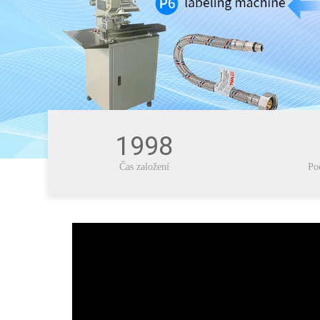
1998
Čas založení
Po