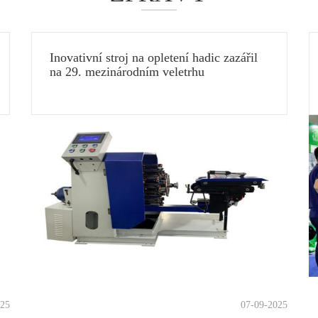
Inovativní stroj na opletení hadic zazářil
na 29. mezinárodním veletrhu
kuchyňského a koupelnového vybavení v
Číně (Šanghaj) v roce 2025
025
07-09-2025