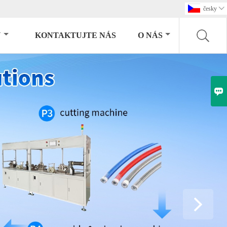
česky

U
KONTAKTUJTE NÁS
O NÁS
