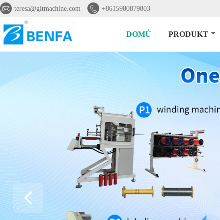


teresa@gltmachine.com
+8615980879803
DOMŮ
PRODUKT