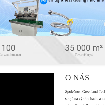
100
35 000 m²
čet zaměstnanců
Továrně kryté
O NÁS
Společnost Greenland Techn
strojů na výrobu hadic a n