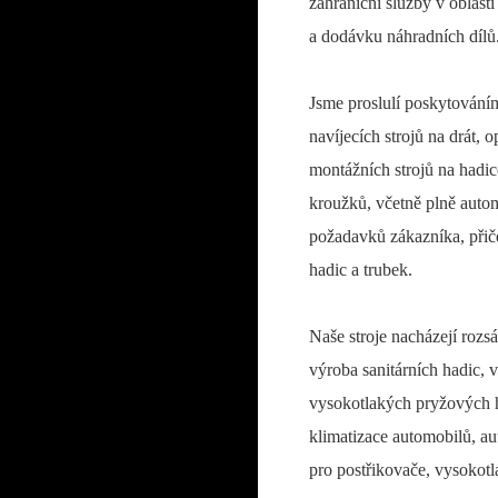
zahraniční služby v oblasti
a dodávku náhradních dílů
Jsme proslulí poskytování
navíjecích strojů na drát, o
montážních strojů na hadic
kroužků, včetně plně autom
požadavků zákazníka, přiče
hadic a trubek.
Naše stroje nacházejí rozs
výroba sanitárních hadic, 
vysokotlakých pryžových h
klimatizace automobilů, a
pro postřikovače, vysokotl