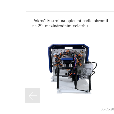
Pokročilý stroj na opletení hadic ohromil
 O-
na 29. mezinárodním veletrhu
tu a
kuchyňského a koupelnového vybavení v
 na
Číně (Šanghaj) v roce 2025
rmatur
laci O-
08-09-2