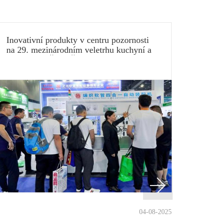
Inovativní produkty v centru pozornosti
Pokroč
na 29. mezinárodním veletrhu kuchyní a
definu
koupelen v Číně (Šanghaj) 2025
04-08-2025